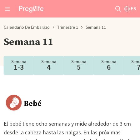
ES
Calendario De Embarazo
Trimestre 1
Semana 11
Semana 11
Semana
Semana
Semana
Semana
Sem
1-3
4
5
6
Bebé
El bebé tiene ocho semanas y mide alrededor de 3 cm
desde la cabeza hasta las nalgas. En las próximas