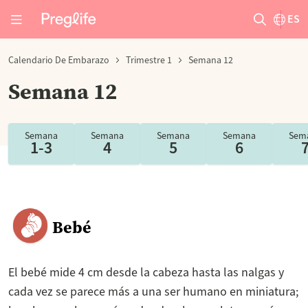
ES
Calendario De Embarazo
Trimestre 1
Semana 12
Semana 12
Semana
Semana
Semana
Semana
Sem
1-3
4
5
6
Bebé
El bebé mide 4 cm desde la cabeza hasta las nalgas y
cada vez se parece más a una ser humano en miniatura;